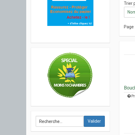
Trier 
Nom 
Page 
Bouch
Pr
Valider