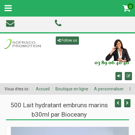
0
MENU
Toggle navigation
Follow us
Vous êtes ici :
Accueil
Boutique en ligne
A personnaliser
Li
500 Lait hydratant embruns marins
b30ml par Bioceany