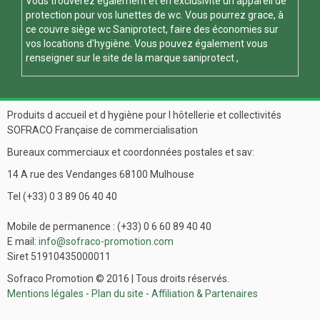
Vous trouverez également et en exclusivité un appareil de
protection pour vos
lunettes de wc
. Vous pourrez grace, à
ce
couvre siège wc
Saniprotect, faire des économies sur
vos locations d'hygiène. Vous pouvez également vous
renseigner sur le site de la marque
saniprotect
,
Produits d accueil et d hygiène pour l hôtellerie et collectivités
SOFRACO Française de commercialisation
Bureaux commerciaux et coordonnées postales et sav:
14 A rue des Vendanges 68100 Mulhouse
Tel (+33) 0 3 89 06 40 40
Mobile de permanence : (+33) 0 6 60 89 40 40
E mail:
info@sofraco-promotion.com
Siret 51910435000011
Sofraco Promotion © 2016 | Tous droits réservés.
Mentions légales
-
Plan du site
-
Affiliation & Partenaires