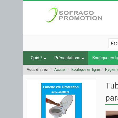
Quid ?
Présentations
Boutique en l
Vous êtes ici :
Accueil
Boutique en ligne
Hygièn
Tub
par