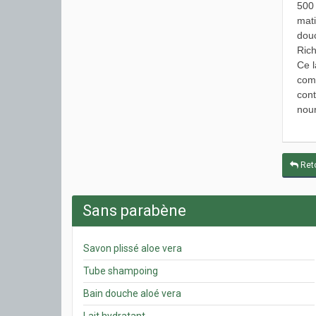
500 
mati
douc
Rich
Ce l
comm
cont
nour
Reto
Sans parabène
Savon plissé aloe vera
Tube shampoing
Bain douche aloé vera
Lait hydratant