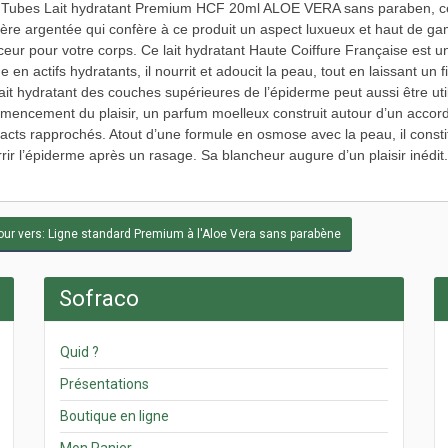
Tubes Lait hydratant Premium HCF 20ml ALOE VERA sans paraben, ce p
ère argentée qui confère à ce produit un aspect luxueux et haut de ga
eur pour votre corps. Ce lait hydratant Haute Coiffure Française est un
e en actifs hydratants, il nourrit et adoucit la peau, tout en laissant un f
ait hydratant des couches supérieures de l’épiderme peut aussi être u
encement du plaisir, un parfum moelleux construit autour d’un accord 
acts rapprochés. Atout d’une formule en osmose avec la peau, il consti
rir l’épiderme après un rasage. Sa blancheur augure d’un plaisir inédit.
ur vers: Ligne standard Premium à l'Aloe Vera sans parabène
Sofraco
Quid ?
Présentations
Boutique en ligne
Mon Panier