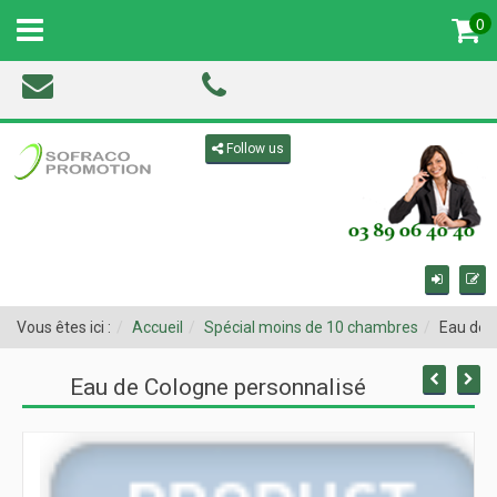
0
MENU
Toggle navigation
Follow us
Vous êtes ici :
Accueil
Spécial moins de 10 chambres
Eau de 
Eau de Cologne personnalisé