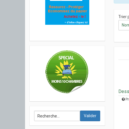
Trier 
Nom 
Desso
Pr
Valider