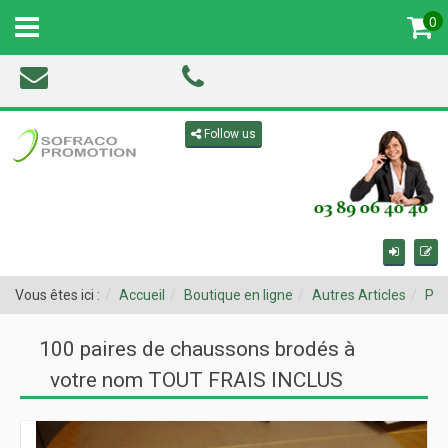
0
MENU
Toggle navigation
Follow us
Vous êtes ici :
Accueil
Boutique en ligne
Autres Articles
Pro
100 paires de chaussons brodés à
votre nom TOUT FRAIS INCLUS