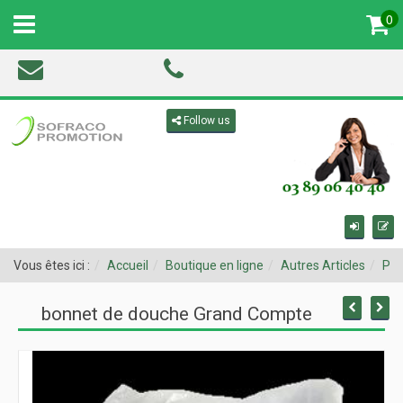
0
MENU
Toggle navigation
Follow us
Vous êtes ici :
Accueil
Boutique en ligne
Autres Articles
Pro
bonnet de douche Grand Compte