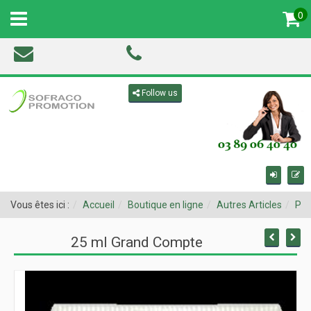
0
MENU
Toggle navigation
Follow us
Vous êtes ici :
Accueil
Boutique en ligne
Autres Articles
Pro
25 ml Grand Compte