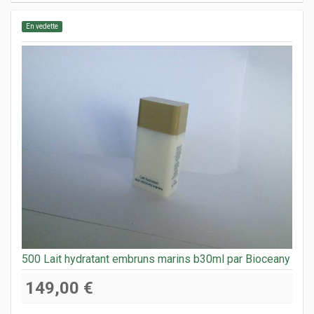
En vedette
500 Lait hydratant embruns marins b30ml par Bioceany
149,00 €